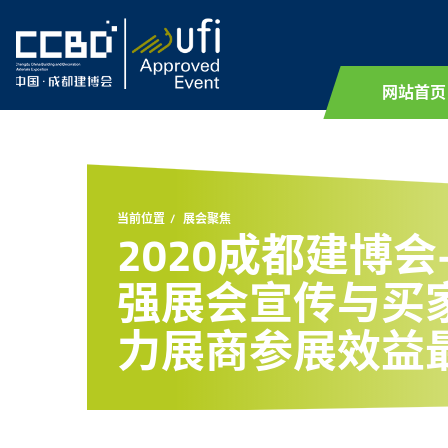
网站首页
当前位置
展会聚焦
2020成都建博会
强展会宣传与买
力展商参展效益