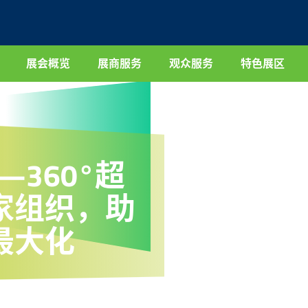
展会概览
展商服务
观众服务
特色展区
—360°超
家组织，助
最大化