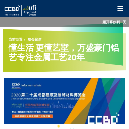
距开幕仅剩
--
天
网站首页
当前位置
展会聚焦
展会概览
懂生活 更懂艺墅，万盛豪门铝
艺专注金属工艺20年
展商服务
观众服务
特色展区
同期活动
媒体中心